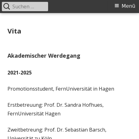
Suchen
Primäres
Menü
nach:
Menü
Springe
zum
Vita
Inhalt
Akademischer Werdegang
2021-2025
Promotionsstudent, FernUniversität in Hagen
Erstbetreuung: Prof. Dr. Sandra Hofhues,
FernUniversität Hagen
Zweitbetreung: Prof. Dr. Sebastian Barsch,
Universität zu Köln