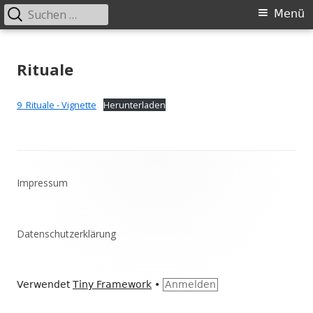
Suchen
Primäres
Menü
nach:
Menü
Springe
zum
Rituale
Inhalt
9_Rituale - Vignette
Herunterladen
Footer
Impressum
Inhalt
Datenschutzerklärung
Verwendet
Tiny Framework
•
Anmelden