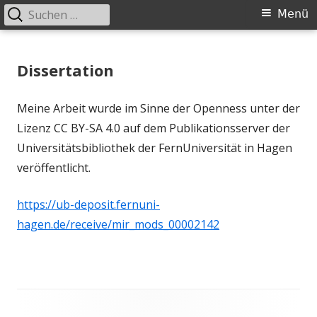
Suchen
Primäres
Menü
nach:
Menü
Springe
zum
Dissertation
Inhalt
Meine Arbeit wurde im Sinne der Openness unter der
Lizenz CC BY-SA 4.0 auf dem Publikationsserver der
Universitätsbibliothek der FernUniversität in Hagen
veröffentlicht.
https://ub-deposit.fernuni-
hagen.de/receive/mir_mods_00002142
Footer